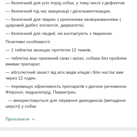
― безпечний для усіх порід собак, у тому числі з дефектом
― безпечний під час вакцинації і дегельментизации,
― безпечний для тварин з хронічними захворюваннями (
цукровий діабет, епілепсія, дерматити),
― безпечний для людей, які контактують з твариною.
Позитивні особливості:
― 1 таблетка захищає протягом 12 тижнів,
― таблетка має приємний смак і запах, собака без проблем
вживає препарат,
― абсолютний захист від всіх видів кліщів і бліх настає вже
через 12 годин.
― перевищує ефективність препаратів з діючою речовиною
Фіпроніл, Імідоклопрід, Перметрин,
― використовується для лікування демодекоза (випадіння
шерсті) у собак.
Приховати