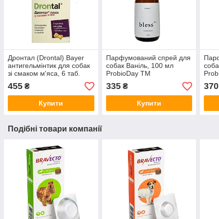
Дронтал (Drontal) Bayer
Парфумований спрей для
Пар
антигельмінтик для собак
собак Ваніль, 100 мл
соба
зі смаком м'яса, 6 таб.
ProbioDay TM
Prob
455
335
370
₴
₴
Купити
Купити
Подібні товари компанії