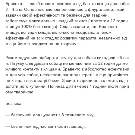
Бравекто ― засіб нового покоління від бліх та кліщів для собак
2 - 4.5 кг. Основною діючою речовиною є флураланер, який
завдяки своїй ефективності та безпеки для тварини,
забезпечує максимально швидкий захист ( протягом 12 годин
знищує 100% бліх і кліщів). Слід зазначити, що Бравекто
знищує всі види кліщів, включаючи іксодових, а також
ефективний на всіх стадіях розвитку паразита, незалежно від
місця його знаходження на тварину.
Рекомендується підбирати пігулку для собаки виходячи з її ваг
и. Пігулку слід давати собаці не менше чим за 12 годин до мо
жливого контакту з кліщами. Бравекто є абсолютно ефективни
м для усіх собак, незалежно від типу шерсті і місця прикріплен
ня кліща і локалізації блохи. Захист тварини не залежить від ч
астоти його купання. Починає діяти через 4 години після прий
ому твариною.
Безпека:
― безпечний для цуценят з 8 тижневого віку,
― безпечний під час вагітності і лактації,