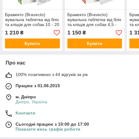
Бравекто (Bravecto)
Бравекто (Bravecto)
Брав
жувальна таблетка від бліх
жувальна таблетка від бліх
жува
та кліщів для собак 10 - 20
та кліщів для собак 4,5 -
та к
кг.
10 кг.
кг
1 210
1 150
1 3
₴
₴
Купити
Купити
Про нас
100% позитивних з 44 відгуків за рік
Працює з 01.06.2015
м. Дніпро
Дніпро, Україна
Контакти
Сьогодні працює з 10:00 до 17:00
Показати весь графік роботи