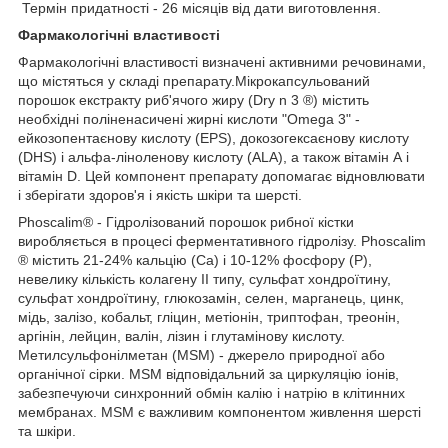
Термін придатності - 26 місяців від дати виготовлення.
Фармакологічні властивості
Фармакологічні властивості визначені активними речовинами,
що містяться у складі препарату.Мікрокапсульований
порошок екстракту риб'ячого жиру (Dry n 3 ®) містить
необхідні поліненасичені жирні кислоти "Omega 3" -
ейкозопентаєнову кислоту (EPS), докозогексаєнову кислоту
(DHS) і альфа-ліноленову кислоту (ALA), а також вітамін А і
вітамін D. Цей компонент препарату допомагає відновлювати
і зберігати здоров'я і якість шкіри та шерсті.
Phoscalim® - Гідролізований порошок рибної кістки
виробляється в процесі ферментативного гідролізу. Phoscalim
® містить 21-24% кальцію (Ca) і 10-12% фосфору (P),
невелику кількість колагену II типу, сульфат хондроїтину,
сульфат хондроїтину, глюкозамін, селен, марганець, цинк,
мідь, залізо, кобальт, гліцин, метіонін, триптофан, треонін,
аргінін, лейцин, валін, лізин і глутамінову кислоту.
Метилсульфонілметан (MSM) - джерело природної або
органічної сірки. MSM відповідальний за циркуляцію іонів,
забезпечуючи синхронний обмін калію і натрію в клітинних
мембранах. MSM є важливим компонентом живлення шерсті
та шкіри.