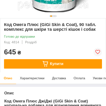
Код Омега Плюс (GiGi Skin & Coat), 90 табл.
комплекс для шкіри та шерсті кішок і собак
Готово до відправки
Код: 4814
Роздріб
645
₴
Купити
Опис
Характеристики
Доставка
Оплата
Умови п
Опис
Код Омега Плюс ДжіДжі (GiGi Skin & Coat)
натуральна добавка для відновлення вовняного