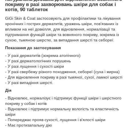
покриву в разі захворювань шкіри для собак і
котів, 90 таблеток
GiGi Skin & Coat застосовують для профілактики та лікування
хронічних і гострих дерматитів, уражень шкіри, пов'язаних із
впливом на неї довкілля, для відновлення, нормалізації та
підтримання функцій шкіри та вовняного покриву, зокрема із
сухою, тьмяною шерстю, за випадання шерсті та себореї.
Показання до застосування
- У разі дерматитів (зокрема атопічного)
- У разі дерматологічних порушень
- У разі лущення і сухості шкіри
- У разі свербежу різного походження, себореї (суха і жирна)
- Для відновлення покриву в разі тьмяної, сухої, ламкої шерсті
- У разі випадіння шерсті.
Дія
- Відновлює, нормалізує і підтримує функції шкіри і шерстного
покриву у собак і котів
- Відновлює і підтримує нормальну вологість та еластичність
шкіри
- Попереджає прояв сухості, лущення і в'ялості шкіри
- Має протизапальну дію