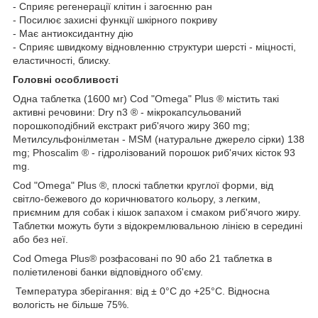
- Сприяє регенерації клітин і загоєнню ран
- Посилює захисні функції шкірного покриву
- Має антиоксидантну дію
- Сприяє швидкому відновленню структури шерсті - міцності,
еластичності, блиску.
Головні особливості
Одна таблетка (1600 мг) Cod "Оmegа" Plus ® містить такі
активні речовини: Dry n3 ® - мікрокапсульований
порошкоподібний екстракт риб'ячого жиру 360 mg;
Метилсульфонілметан - MSM (натуральне джерело сірки) 138
mg; Phoscalim ® - гідролізований порошок риб'ячих кісток 93
mg.
Cod "Оmegа" Plus ®, плоскі таблетки круглої форми, від
світло-бежевого до коричнюватого кольору, з легким,
приємним для собак і кішок запахом і смаком риб'ячого жиру.
Таблетки можуть бути з відокремлювальною лінією в середині
або без неї.
Cod Omega Plus® розфасовані по 90 або 21 таблетка в
поліетиленові банки відповідного об'єму.
Температура зберігання: від ± 0°C до +25°C. Відносна
вологість не більше 75%.