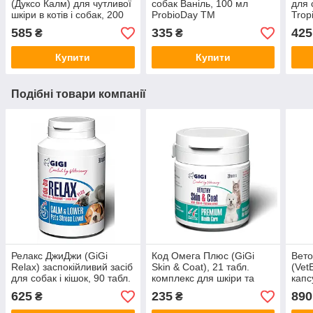
(Дуксо Калм) для чутливої
собак Ваніль, 100 мл
для 
шкіри в котів і собак, 200
ProbioDay TM
Trop
мл
оліє
585
335
425
₴
₴
355 
Купити
Купити
Подібні товари компанії
Релакс ДжиДжи (GiGi
Код Омега Плюс (GiGi
Вето
Relax) заспокійливий засіб
Skin & Coat), 21 табл.
(Vet
для собак і кішок, 90 табл.
комплекс для шкіри та
капс
шерсті кішок і собак
шкір
625
235
890
₴
₴
соба