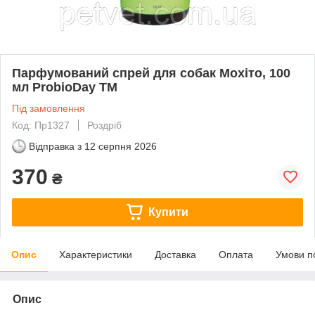
Парфумований спрей для собак Мохіто, 100
мл ProbioDay TM
Під замовлення
Код: Пр1327
Роздріб
Відправка з
12 серпня 2026
370
₴
Купити
Опис
Характеристики
Доставка
Оплата
Умови п
Опис