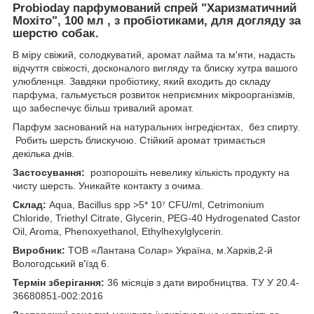
Probioday парфумований спрей "Харизматичний
Мохіто", 100 мл , з пробіотиками, для догляду за
шерстю собак.
В міру свіжий, солодкуватий, аромат лайма та м'яти, надасть
відчуття свіжості, досконалого вигляду та блиску хутра вашого
улюбленця. Завдяки пробіотику, який входить до складу
парфума, гальмується розвиток неприємних мікроорганізмів,
що забеспечує більш тривалий аромат.
Парфум заснований на натуральних інгредієнтах, без спирту.
Робить шерсть блискучою. Стійкий аромат тримається
декілька днів.
Застосування:
розпорошіть невелику кількість продукту на
чисту шерсть. Уникайте контакту з очима.
Склад:
Aqua, Bacillus spp >5* 10⁷ CFU/ml, Cetrimonium
Chloride, Triethyl Citrate, Glycerin, PEG-40 Hydrogenated Castor
Oil, Aroma, Phenoxyethanol, Ethylhexylglycerin.
Виробник:
TOB «Лантана Солар» Україна, м.Харків,2-й
Вологодський в'їзд 6.
Термін зберігання:
36 місяців з дати виробництва. ТУ У 20.4-
36680851-002:2016