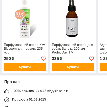
Парфумований спрей Kiwi
Парфумований спрей для
Адап
Blossom для тварин, 235
собак Ваніль, 100 мл
засп
мл.
ProbioDay TM
феро
60 м
250
335
1 2
₴
₴
Купити
Купити
Про нас
100% позитивних з 45 відгуків за рік
Працює з 01.06.2015