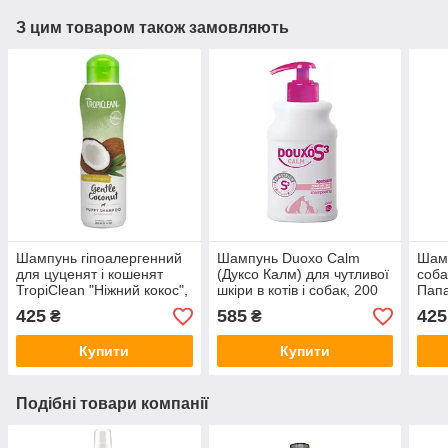
З цим товаром також замовляють
Шампунь гіпоалергенний
Шампунь Duoxo Calm
Шамп
для цуценят і кошенят
(Дуксо Калм) для чутливої
соба
TropiClean "Ніжний кокос",
шкіри в котів і собак, 200
Папа
335 мл.
мл
мл.
425
585
425
₴
₴
Купити
Купити
Подібні товари компанії