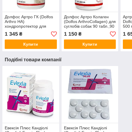
Долфос Артро ГК (Dolfos
Долфос Артро Колаген
Артр
Arthro HA)
(Dolfos ArthroCollagen) для
Dolf
хондропротектор для
суглобів собак 90 табл.,90
500 
собак 90 табл.
гр.
1 345
1 150
1 6
₴
₴
Купити
Купити
Подібні товари компанії
Евексія Плюс Кандіолі
Евексія Плюс Кандіолі