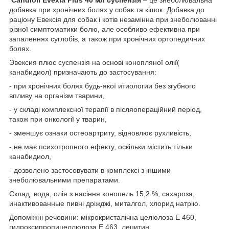
добавка при хронічних болях у собак та кішок. Добавка до
раціону Евексія для собак і котів незамінна при знеболюванні
різної симптоматики болю, але особливо ефективна при
запаленнях суглобів, а також при хронічних ортопедичних
болях.
Эвексия плюс суспензія на основі конопляної олії(
канабидиол) призначають до застосування:
- при хронічних болях будь-якої итиологии без згубного
впливу на організм тварини,
- у складі комплексної терапії в післяопераційний період,
також при онкології у тварин,
- зменшує ознаки остеоартриту, відновлює рухливість,
- не має психотропного ефекту, оскільки містить тільки
канабидиол,
- дозволено застосовувати в комплексі з іншими
знеболювальними препаратами.
Склад: вода, олія з насіння конопель 15,2 %, сахароза,
инактивованные пивні дріжджі, миталгол, хлорид натрію.
Допоміжні речовини: мікрокристалічна целюлоза Е 460,
гидроксипропицеллюлоза Е 463, лецитин.