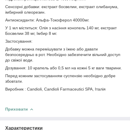
Сенсорні добавки: екстракт босвелии, екстракт олибанума,
імбирний олеорезин.
Антиоксиданти: Альфа-Токоферол 40000мг.
У 1 мл міститься: Олія з насіння конопель 140 мг, екстракт
Босвелии 38 мг, Імбир 8 мг.
Застосування:
Добавку можна перемішувати з їжею або давати
безпосередньо в рот. Необхідно забезпечити вільний доступ
до свіжої води.
Дозування: 10 крапель або 0,5 мл на кожні 5 кг ваги тварини.
Перед кожним застосуванням суспензію необхідно добре
збовтати.
Виробник : Candioli, Candioli Farmaceutici SPA, Італія
Приховати
Характеристики