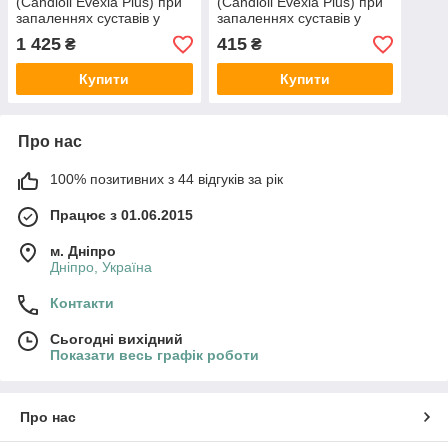
(Candioli Evexia Plus) при
(Candioli Evexia Plus) при
запаленнях суставів у
запаленнях суставів у
собак та котів, 40 табл.
собак та котів, 10 табл.
1 425
415
₴
₴
Купити
Купити
Про нас
100% позитивних з 44 відгуків за рік
Працює з 01.06.2015
м. Дніпро
Дніпро, Україна
Контакти
Сьогодні вихідний
Показати весь графік роботи
Про нас