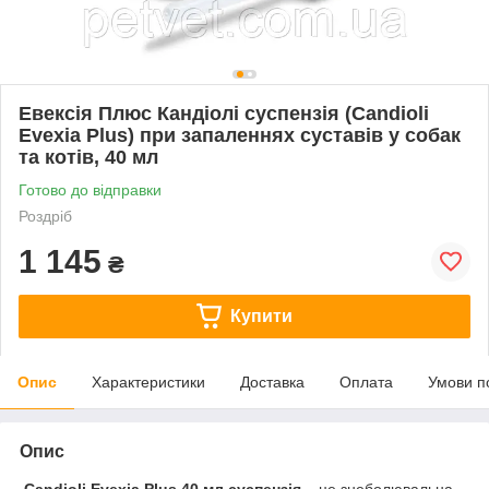
Евексія Плюс Кандіолі суспензія (Candioli
Evexia Plus) при запаленнях суставів у собак
та котів, 40 мл
Готово до відправки
Роздріб
1 145
₴
Купити
Опис
Характеристики
Доставка
Оплата
Умови п
Опис
Candioli Evexia Plus 40 мл суспензія
– це знеболювальна