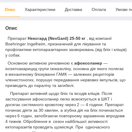
Опис
Характеристики
Доставка
Оплата
Умови п
Опис
Препарат
Нексгард (NexGard) 25-50 кг
, від компанії
Boehringer Ingelheim, призначений для лікування та
профілактики ектопаразитарних захворювань (від бліх і кліщів)
у собак.
Основною активною речовиною є
афоксоланер
―
інсектоакарицид групи ізоказоліну, основна дія якого полягає
в механічному блокуванні ГАМК — залежних рецепторів
членистоногих, порушує передавання нервових імпульсів, що
призводить до паралічу та загибелі.
Препарат активний щодо бліх та іксодів кліщів. Після
застосування афоксоланер легко всмоктується в ШКТ і
досягає системного кровотоку через 2 — 4 години. Препарат
починає діяти за 30 хвилин, а згубна дія на бліх починається
через 6 годин, запобігаючи повторному зараженню впродовж
4 тижнів. Оброблення в сезон найбільшої активності
ектопаразитів проводять щомісяця. При одночасного