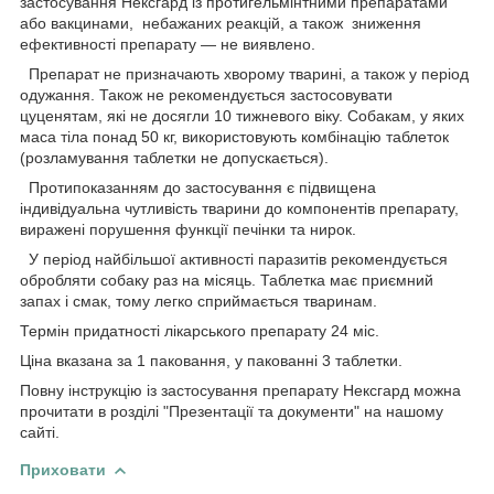
застосування Нексгард із протигельмінтними препаратами
або вакцинами, небажаних реакцій, а також зниження
ефективності препарату — не виявлено.
Препарат не призначають хворому тварині, а також у період
одужання. Також не рекомендується застосовувати
цуценятам, які не досягли 10 тижневого віку. Собакам, у яких
маса тіла понад 50 кг, використовують комбінацію таблеток
(розламування таблетки не допускається).
Протипоказанням до застосування є підвищена
індивідуальна чутливість тварини до компонентів препарату,
виражені порушення функції печінки та нирок.
У період найбільшої активності паразитів рекомендується
обробляти собаку раз на місяць. Таблетка має приємний
запах і смак, тому легко сприймається тваринам.
Термін придатності лікарського препарату 24 міс.
Ціна вказана за 1 паковання, у пакованні 3 таблетки.
Повну інструкцію із застосування препарату Нексгард можна
прочитати в розділі "Презентації та документи" на нашому
сайті.
Приховати