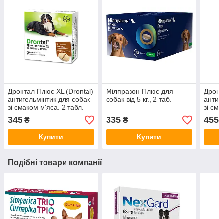
Дронтал Плюс XL (Drontal)
Мілпразон Плюс для
Дрон
антигельмінтик для собак
собак від 5 кг., 2 таб.
анти
зі смаком м'яса, 2 табл.
зі с
345
335
455
₴
₴
Купити
Купити
Подібні товари компанії