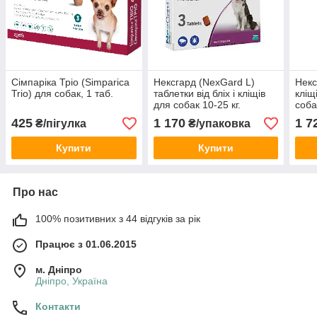
Сімпаріка Тріо (Simparica
Нексгард (NexGard L)
Некс
Trio) для собак, 1 таб.
таблетки від бліх і кліщів
кліщ
для собак 10-25 кг.
соба
425
1 170
1 7
₴/пігулка
₴/упаковка
Купити
Купити
Про нас
100% позитивних з 44 відгуків за рік
Працює з 01.06.2015
м. Дніпро
Дніпро, Україна
Контакти