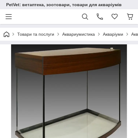
PetVet: ветаптека, зоотовари, товари для акваріумів
Товари та послуги
Аквариумистика
Акваріуми
Акв