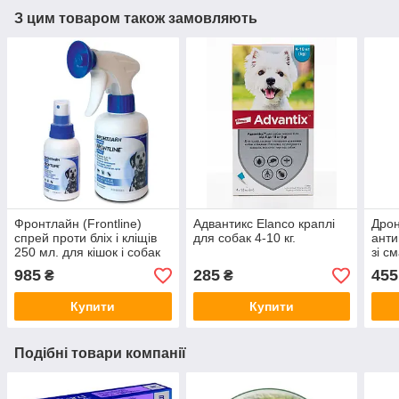
З цим товаром також замовляють
Фронтлайн (Frontline)
Адвантикс Elanco краплі
Дрон
спрей проти бліх і кліщів
для собак 4-10 кг.
анти
250 мл. для кішок і собак
зі с
985
285
455
₴
₴
Купити
Купити
Подібні товари компанії