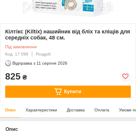
Кілтікс (Kiltix) нашийник від бліх та кліщів для
середніх собак, 48 см.
Під замовлення
Код: 17 098
Роздріб
Відправка з
11 серпня 2026
825
₴
Купити
Опис
Характеристики
Доставка
Оплата
Умови п
Опис