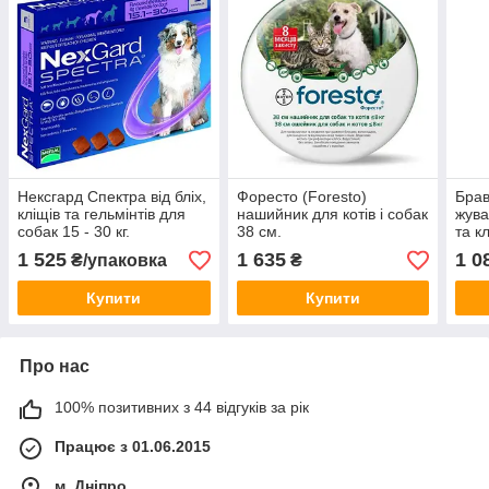
Нексгард Спектра від бліх,
Форесто (Foresto)
Брав
кліщів та гельмінтів для
нашийник для котів і собак
жува
собак 15 - 30 кг.
38 см.
та к
1 525
1 635
1 0
₴/упаковка
₴
Купити
Купити
Про нас
100% позитивних з 44 відгуків за рік
Працює з 01.06.2015
м. Дніпро