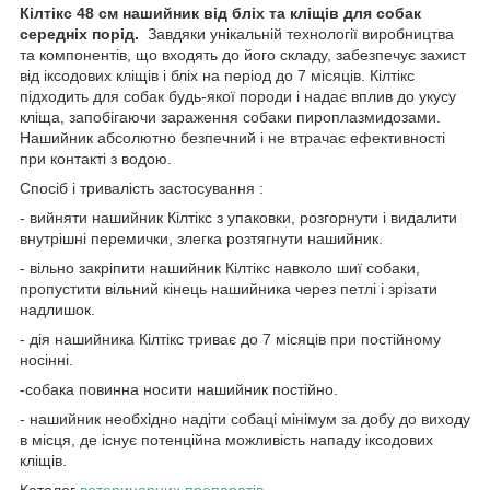
Кілтікс 48 см нашийник від бліх та кліщів для собак
середніх порід.
Завдяки унікальній технології виробництва
та компонентів, що входять до його складу, забезпечує захист
від іксодових кліщів і бліх на період до 7 місяців. Кілтікс
підходить для собак будь-якої породи і надає вплив до укусу
кліща, запобігаючи зараження собаки пироплазмидозами.
Нашийник абсолютно безпечний і не втрачає ефективності
при контакті з водою.
Спосіб і тривалість застосування :
- вийняти нашийник Кілтікс з упаковки, розгорнути і видалити
внутрішні перемички, злегка розтягнути нашийник.
- вільно закріпити нашийник Кілтікс навколо шиї собаки,
пропустити вільний кінець нашийника через петлі і зрізати
надлишок.
- дія нашийника Кілтікс триває до 7 місяців при постійному
носінні.
-собака повинна носити нашийник постійно.
- нашийник необхідно надіти собаці мінімум за добу до виходу
в місця, де існує потенційна можливість нападу іксодових
кліщів.
Каталог
ветеринарних препаратів
.