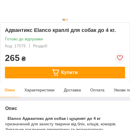
Адвантикс Elanco краплі для собак до 4 кг.
Готово до відправки
Код: 17075
Роздріб
265
₴
Купити
Опис
Характеристики
Доставка
Оплата
Умови п
Опис
Elanco Адвантикс для собак і цуценят до 4 кг
призначений для захисту тварини від бліх, кліщів, комарів.
Унікальне поєднання перметрину та імідаклоприду