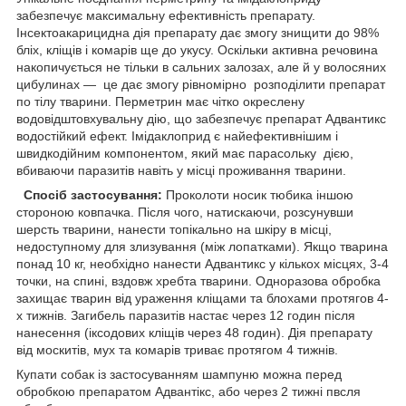
забезпечує максимальну ефективність препарату.
Інсектоакарицидна дія препарату дає змогу знищити до 98%
бліх, кліщів і комарів ще до укусу. Оскільки активна речовина
накопичується не тільки в сальних залозах, але й у волосяних
цибулинах — це дає змогу рівномірно розподілити препарат
по тілу тварини. Перметрин має чітко окреслену
водовідштовхувальну дію, що забезпечує препарат Адвантикс
водостійкий ефект. Імідаклоприд є найефективнішим і
швидкодійним компонентом, який має парасольку дією,
вбиваючи паразитів навіть у місці проживання тварини.
Спосіб застосування:
Проколоти носик тюбика іншою
стороною ковпачка. Після чого, натискаючи, розсунувши
шерсть тварини, нанести топікально на шкіру в місці,
недоступному для злизування (між лопатками). Якщо тварина
понад 10 кг, необхідно нанести Адвантикс у кількох місцях, 3-4
точки, на спині, вздовж хребта тварини. Одноразова обробка
захищає тварин від ураження кліщами та блохами протягов 4-
х тижнів. Загибель паразитів настає через 12 годин після
нанесення (іксодових кліщів через 48 годин). Дія препарату
від москитів, мух та комарів триває протягом 4 тижнів.
Купати собак із застосуванням шампуню можна перед
обробкою препаратом Адвантікс, або через 2 тижні пвсля