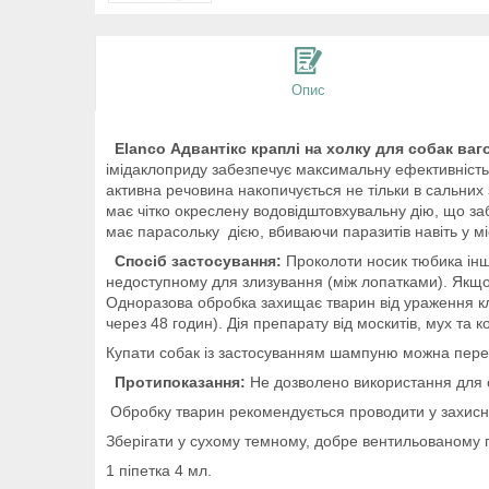
Опис
Elanco Адвантікс краплі на холку для собак ваго
імідаклоприду забезпечує максимальну ефективність п
активна речовина накопичується не тільки в сальних
має чітко окреслену водовідштовхувальну дію, що з
має парасольку дією, вбиваючи паразитів навіть у м
Спосіб застосування:
Проколоти носик тюбика іншо
недоступному для злизування (між лопатками). Якщо т
Одноразова обробка захищає тварин від ураження клі
через 48 годин). Дія препарату від москитів, мух та 
Купати собак із застосуванням шампуню можна перед
Протипоказання:
Не дозволено використання для о
Обробку тварин рекомендується проводити у захисн
Зберігати у сухому темному, добре вентильованому 
1 піпетка 4 мл.