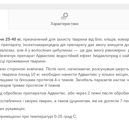
Характеристики
ю 25-40 кг.
призначений для захисту тварини від бліх, кліщів, кома
репарату. Інсектоакарицидна дія препарату дає змогу знищити до 98
 залозах, але й у волосяних цибулинах — це дає змогу рівномірно 
абезпечує препарат Адвантикс водостійкий ефект. Імідаклоприд є н
ісці проживання тварини.
ю стороною ковпачка. Після чого, натискаючи, розсунувши шерсть т
варина понад 10 кг, необхідно нанести Адвантикс у кількох місцях, 
щами та блохами протягов 4-х тижнів. Загибель паразитів настає че
комарів триває протягом 4 тижнів.
 обробкою препаратом Адвантікс, або через 2 тижні пвсля обробки
слаблених і хворих тварин, а також цуценятам, які не досягли 7-тиж
их рукавицях.
приміщенні при температурі 0-25 град С.