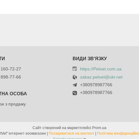
 160-72-27
https://Petvet.com.ua
 898-77-66
zakaz.petvet@ukr.net
+380978987766
+380978987766
и з продажу
Сайт створений на маркетплейсі
Prom.ua
"PetVet" інтернет-зоомагазин |
Поскаржитися на контент
|
Політика конфіденційно