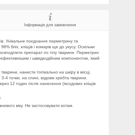
Інформація для замовлення
рів. Унікальне поєднання перметрину та
% бліх, кліщів і комарів ще до укусу. Оскільки
розподілити препарат по тілу тварини. Перметрин
айефективнішим і швидкодійним компонентом, який
варини, нанести топікально на шкіру в місці,
3-4 точки, на спині, вздовж хребта тварини.
рез 12 годин після нанесення (іксодових кліщів
.
невого віку. Не застосовувати котам.