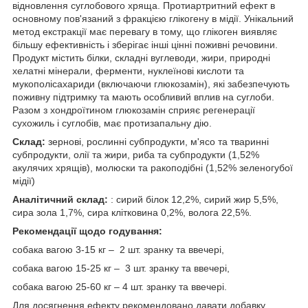
відновлення суглобового хряща. Протиартритний ефект в
основному пов'язаний з фракцією глікогену в мідії. Унікальний
метод екстракції має перевагу в тому, що глікоген виявляє
більшу ефективність і зберігає інші цінні поживні речовини.
Продукт містить білки, складні вуглеводи, жири, природні
хелатні мінерали, ферменти, нуклеїнові кислоти та
мукополісахариди (включаючи глюкозамін), які забезпечують
поживну підтримку та мають особливий вплив на суглоби.
Разом з хондроїтином глюкозамін сприяє регенерації
сухожиль і суглобів, має протизапальну дію.
Склад:
зернові, рослинні субпродукти, м'ясо та тваринні
субпродукти, олії та жири, риба та субпродукти (1,52%
акулячих хрящів), молюски та ракоподібні (1,52% зеленогубої
мідії)
Аналітичний склад:
: сирий білок 12,2%, сирий жир 5,5%,
сира зола 1,7%, сира клітковина 0,2%, волога 22,5%.
Рекомендації щодо годування:
собака вагою 3-15 кг – 2 шт. зранку та ввечері,
собака вагою 15-25 кг – 3 шт. зранку та ввечері,
собака вагою 25-60 кг – 4 шт. зранку та ввечері.
Для досягнення ефекту рекомендовано давати добавку