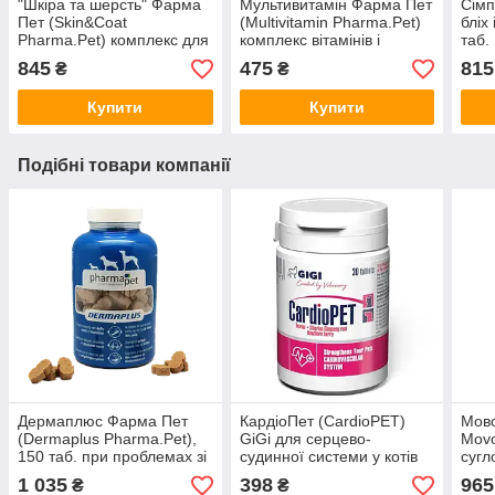
"Шкіра та шерсть" Фарма
Мультивитамін Фарма Пет
Сімп
Пет (Skin&Coat
(Multivitamin Pharma.Pet)
бліх
Pharma.Pet) комплекс для
комплекс вітамінів і
таб.
шкіри та шерсті собак, 235
мінералів для собак 117
845
475
815
₴
₴
г
табл., 235 г.
Купити
Купити
Подібні товари компанії
Дермаплюс Фарма Пет
КардіоПет (CardioPET)
Мово
(Dermaplus Pharma.Pet),
GiGi для серцево-
Movo
150 таб. при проблемах зі
судинної системи у котів
сугл
шкірою та шерстю у собак,
та собак
1 035
398
965
₴
₴
235 г