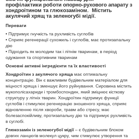
профілактики роботи опорно-рухового апарату з
хондроітином та глюкозаміном. Містить
акулячий хрящ та зеленогубі мідії.
Переваги
• Підтримує гнучкість та рухливість суглобів
• Сприяє регенерації сухожиль і суглобів, має протизапальну
дію
• Підходить як молодим так і літнім тваринам, в період
одужання та спортивним тваринам
Основні активні інгредієнти та їх властивості
Хондроїтин
з акулячого хряща
має оптимальну
концентрацію. Він є важливим будівельним матеріалом для
міцності хряща і зменшує його руйнування. Сировина містить
мукополісахариди і тромбоспондин, який зміцнює кісткову
структуру у літніх тварин. Хондроїтин підтримує функції
суглобів і стимулює регенерацію зношеного хряща, сприяє
відновленню після хвороби, травм або стресу, має
болезаспокійливу, протизапальну дію та підтримує рухливість
в суглобі.
Глюкозамін із зеленогубої мідії
– є будівельним блоком
довгих ланцюгів молекул цукру, чим стимулює утворення та