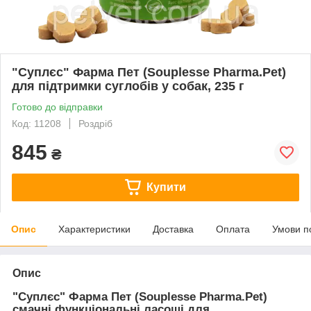
"Суплєс" Фарма Пет (Souplesse Pharma.Pet)
для підтримки суглобів у собак, 235 г
Готово до відправки
Код: 11208
Роздріб
845
₴
Купити
Опис
Характеристики
Доставка
Оплата
Умови п
Опис
"Суплєс" Фарма Пет (Souplesse Pharma.Pet)
смачні функціональні ласощі для