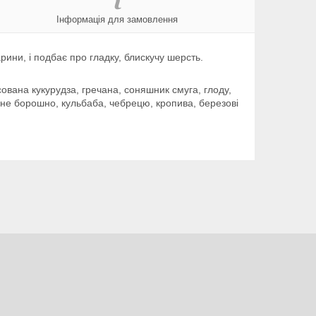
Інформація для замовлення
арини, і подбає про гладку, блискучу шерсть.
ована кукурудза, гречана, соняшник смуга, глоду,
не борошно, кульбаба, чебрецю, кропива, березові