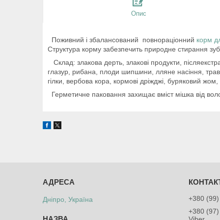
Опис
Поживний і збалансований повнораціонний
корм д
Структура корму забезпечить природне стирання зубі
Склад: злакова дерть, злакові продукти, післяекстр
глазур, рибана, плоди шипшини, лляне насіння, тра
гілки, вербова кора, кормові дріжджі, буряковий жом
Герметичне паковання захищає вміст мішка від волог
+380 (99)
Дніпро, Україна
+380 (97)
Viber