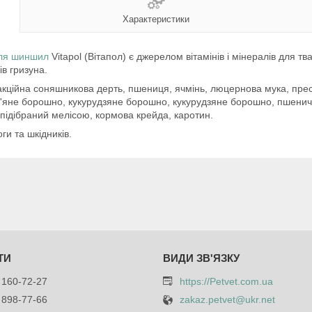
Характеристики
ля шиншил
Vitapol (Вітапол) є джерелом вітамінів і мінералів для тв
в гризуна.
акційна соняшникова дерть, пшениця, ячмінь, люцернова мука, прес
в'яне борошно, кукурудзяне борошно, кукурудзяне борошно, пшенич
, підібраний мелісою, кормова крейда, каротин.
и та шкідників.
 160-72-27
https://Petvet.com.ua
 898-77-66
zakaz.petvet@ukr.net