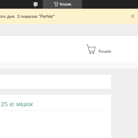
Кошик
го дня. З повагою "PetVet"
Кошик
25 кг мішок