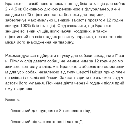
Бравекто ― засіб нового покоління від бліх та кліщів для собак
2 - 4.5 кг. Основною діючою речовиною є флураланер, який
завдяки своїй ефективності та безпеки для тварини,
забезпечує максимально швидкий захист ( протягом 12 годин
знищує 100% бліх і кліщів). Слід зазначити, що Бравекто
знищує всі види кліщів, включаючи іксодових, а також
ефективний на всіх стадіях розвитку паразита, незалежно від
місця його знаходження на тварину.
Рекомендується підбирати пігулку для собаки виходячи з її ваг
и. Пігулку слід давати собаці не менше чим за 12 годин до мо
жливого контакту з кліщами. Бравекто є абсолютно ефективни
м для усіх собак, незалежно від типу шерсті і місця прикріплен
ня кліща і локалізації блохи. Захист тварини не залежить від ч
астоти його купання. Починає діяти через 4 години після прий
ому твариною.
Безпека:
― безпечний для цуценят з 8 тижневого віку,
― безпечний під час вагітності і лактації,