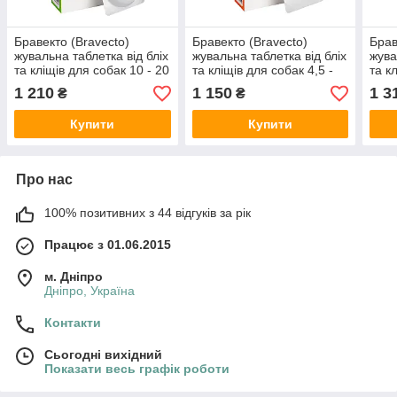
Бравекто (Bravecto)
Бравекто (Bravecto)
Брав
жувальна таблетка від бліх
жувальна таблетка від бліх
жува
та кліщів для собак 10 - 20
та кліщів для собак 4,5 -
та к
кг.
10 кг.
кг
1 210
1 150
1 3
₴
₴
Купити
Купити
Про нас
100% позитивних з 44 відгуків за рік
Працює з 01.06.2015
м. Дніпро
Дніпро, Україна
Контакти
Сьогодні вихідний
Показати весь графік роботи