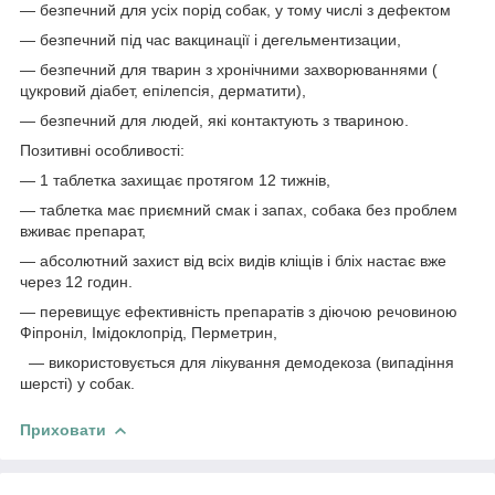
― безпечний для усіх порід собак, у тому числі з дефектом
― безпечний під час вакцинації і дегельментизации,
― безпечний для тварин з хронічними захворюваннями (
цукровий діабет, епілепсія, дерматити),
― безпечний для людей, які контактують з твариною.
Позитивні особливості:
― 1 таблетка захищає протягом 12 тижнів,
― таблетка має приємний смак і запах, собака без проблем
вживає препарат,
― абсолютний захист від всіх видів кліщів і бліх настає вже
через 12 годин.
― перевищує ефективність препаратів з діючою речовиною
Фіпроніл, Імідоклопрід, Перметрин,
― використовується для лікування демодекоза (випадіння
шерсті) у собак.
Приховати