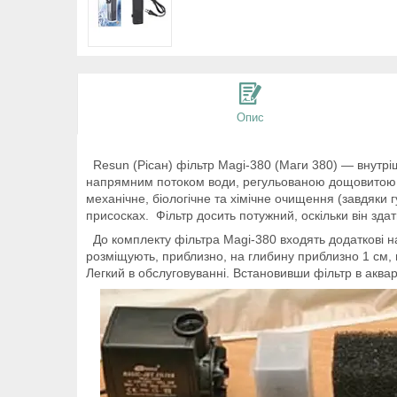
Опис
Resun (Рісан) фільтр Magi-380 (Маги 380) — внутрі
напрямним потоком води, регульованою дощовитою, і 
механічне, біологічне та хімічне очищення (завдяки г
присосках. Фільтр досить потужний, оскільки він здат
До комплекту фільтра Magi-380 входять додаткові на
розміщують, приблизно, на глибину приблизно 1 см, 
Легкий в обслуговуванні. Встановивши фільтр в аква