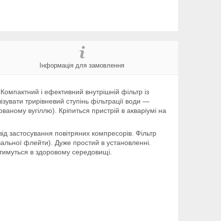
Інформація для замовлення
. Компактний і ефективний внутрішній фільтр із
зувати трирівневий ступінь фільтрації води —
ованому вугіллю). Кріпиться пристрій в акваріумі на
ід застосування повітряних компресорів. Фільтр
альної флейти). Дуже простий в установленні.
ватимуться в здоровому середовищі.