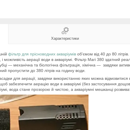
Характеристики
шній
фільтр для прісноводних акваріумів
об'ємом від 40 до 80 літрів
можливість аерації води в акваріумі. Фільтр Магі 380 здатний реалі
убці — механічна та біологічна фільтрація, хімічна — завдяки актив
ний пропустити до 380 літрів на годину води.
садки для аерації, завдяки використанню яких можна відмовитися в
щоб забезпечити аерацію води в акваріумі (без застосування дощов
ріумі, вода стане прозорою й чистою, а акваріумні мешканці розви