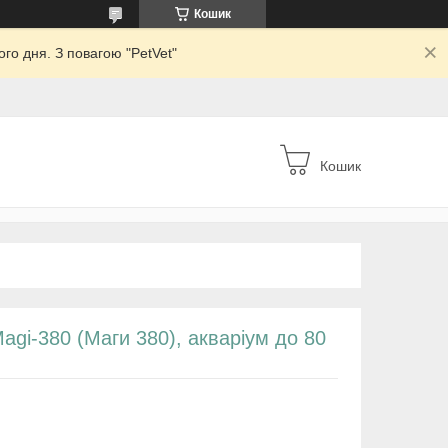
Кошик
го дня. З повагою "PetVet"
Кошик
agi-380 (Маги 380), акваріум до 80