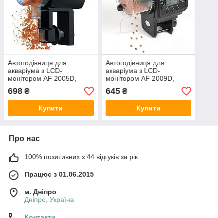
Автогодівниця для
Автогодівниця для
акваріума з LCD-
акваріума з LCD-
монітором AF 2005D,
монітором AF 2009D,
Resun
Resun
698
645
₴
₴
Купити
Купити
Про нас
100% позитивних з 44 відгуків за рік
Працює з 01.06.2015
м. Дніпро
Дніпро, Україна
Контакти