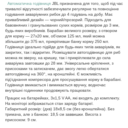
Автоматична годівниця
JBL призначена для того, щоб під час
тривалої відсутності забезпечувати регулярне та повноцінне
годування акваріумних рибок до 4 годувань на добу. Має
привабливий дизайн — чорний/прозорий. Підходить для
бавовняних і гранульованих сухих кормів, розміром до 3 мм,
будь-яких виробників. Барабан великого розміру, з отвором
для корму — 27х20 мм, об'ємом 125 мл, який можна
збільшити до 375 мл, прикріпивши банку корму 250 мл.
Годівниця ідеально підійде для будь-яких типів акваріумів, як
закритих, так і відкритих. Розміщувати автогодівницю для риб
можна як зверху, на кришку, так і прикріплювати до скла
акваріума завтовшки до 28 мм. Універсальне кріплення, з
присосками та затискачем, дає змогу легко обертатися
автогодівниці на 360°, на кронштейні. Є можливість
під'єднання компресора для просушування корму в барабані.
Годівниця вмикається і вимикається вручну, водночас
внутрішні годинники продовжують працювати.
Працює на батарейках, 3х1,5 V AA, які входять до комплекту.
На моніторі зображається стан заряду батареї.
Габаритний розмір: (дхв) 18х8,5 см (без кронштейна). Без
тримача, але з банкою: 18,5 см заввишки. Висота з
присоском: 9 см.