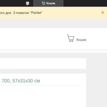
Кошик
го дня. З повагою "PetVet"
Кошик
o 700, 57х31х30 см