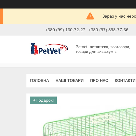
Зараз у нас нер
+380 (99) 160-72-27
+380 (97) 898-77-66
PetVet: ветаптека, зоотовари,
товари для акваріумів
ГОЛОВНА
НАШІ ТОВАРИ
ПРО НАС
КОНТАКТИ
+Подарок!