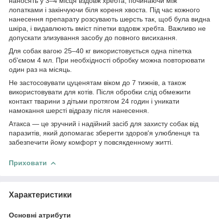
наносять у 3–4 місця вздовж хребта, починаючи між
лопатками і закінчуючи біля кореня хвоста. Під час кожного
нанесення препарату розсувають шерсть так, щоб була видна
шкіра, і видавлюють вміст піпетки вздовж хребта. Важливо не
допускати злизування засобу до повного висихання.
Для собак вагою 25–40 кг використовується одна піпетка
об'ємом 4 мл. При необхідності обробку можна повторювати
один раз на місяць.
Не застосовувати цуценятам віком до 7 тижнів, а також
використовувати для котів. Після обробки слід обмежити
контакт тварини з дітьми протягом 24 годин і уникати
намокання шерсті відразу після нанесення.
Атакса — це зручний і надійний засіб для захисту собак від
паразитів, який допомагає зберегти здоров'я улюбленця та
забезпечити йому комфорт у повсякденному житті.
Приховати
Характеристики
Основні атрибути