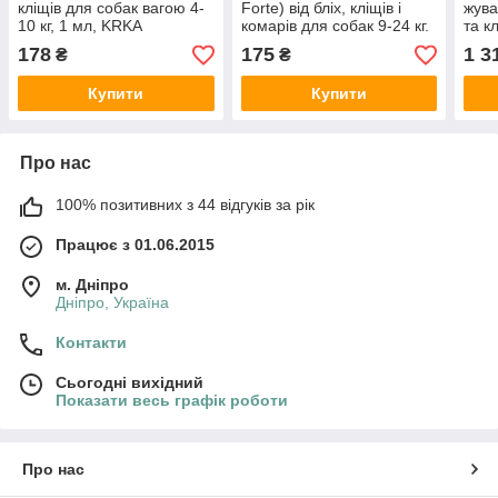
кліщів для собак вагою 4-
Forte) від бліх, кліщів і
жува
10 кг, 1 мл, KRKA
комарів для собак 9-24 кг.
та к
кг
178
175
1 3
₴
₴
Купити
Купити
Про нас
100% позитивних з 44 відгуків за рік
Працює з 01.06.2015
м. Дніпро
Дніпро, Україна
Контакти
Сьогодні вихідний
Показати весь графік роботи
Про нас