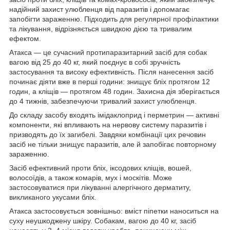
надійний захист улюбленця від паразитів і допомагає
запобігти зараженню. Підходить для регулярної профілактики
та лікування, відрізняється швидкою дією та тривалим
ефектом.
Атакса — це сучасний протипаразитарний засіб для собак
вагою від 25 до 40 кг, який поєднує в собі зручність
застосування та високу ефективність. Після нанесення засіб
починає діяти вже в перші години: знищує бліх протягом 12
годин, а кліщів — протягом 48 годин. Захисна дія зберігається
до 4 тижнів, забезпечуючи тривалий захист улюбленця.
До складу засобу входять імідаклоприд і перметрин — активні
компоненти, які впливають на нервову систему паразитів і
призводять до їх загибелі. Завдяки комбінації цих речовин
засіб не тільки знищує паразитів, але й запобігає повторному
зараженню.
Засіб ефективний проти бліх, іксодових кліщів, вошей,
волосоїдів, а також комарів, мух і москітів. Може
застосовуватися при лікуванні алергічного дерматиту,
викликаного укусами бліх.
Атакса застосовується зовнішньо: вміст піпетки наноситься на
суху неушкоджену шкіру. Собакам, вагою до 40 кг, засіб