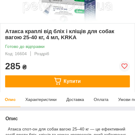
Атакса краплі від бліх і кліщів для собак
вагою 25-40 кг, 4 мл, KRKA
Готово до відправки
Код: 16604
Роздріб
285
₴
Купити
Опис
Характеристики
Доставка
Оплата
Умови п
Опис
Атакса спот-он для собак вагою 25–40 кг — це ефективний
засіб проти бліх, кліщів та комах-кровососів, який забезпечує