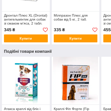
Дронтал Плюс XL (Drontal)
Мілпразон Плюс для
Дрон
антигельмінтик для собак
собак від 5 кг., 2 таб.
анти
зі смаком м'яса, 2 табл.
зі с
345
335
455
₴
₴
Купити
Купити
Подібні товари компанії
Атакса краплі від бліх і
Краплі Фіп Форте (Fip
Брав