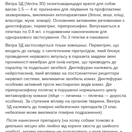
Віктра 3Д (Vectra 3D) інсектоакарицидні краплі для собак
вагою 1.5 — 4 кг. призначені для лікування та профілактики
захворювань, викликаних ектопаразитами (блохи, воші, кліщі,
власоїди, мухи, комарі). Основними активними речовинами є
динотефуран, перметрин, пірипроксифен. Випускаються в
піпетках по 0.8 мл. з подовженим наконечником для
одноразового застосування. По 3 піпетки в пакованні.
Віктра 3Д застосовується тільки зовнішньо. Перметрин, що
входить до складу, є синтетичним піретроїдом, який блокує
проведення нервового імпульсу в паразита завдяки зміні
проникності мембран для іонів натрію, що призводить до
паралічу та подальшої загибелі. Динтефуран належить до
нейротоксинів, який впливає на постсинаптичні рецептори
нервової системи, викликаючи загибель комах. Динтефуран
особливо активний проти жестокрилих видів комах. Дія
пірипроксифену полягає в порушенні нормального циклу
метаморфозу комахи (яйце — личинка — лялечка — доросла
особина). За ступенем впливу на організм тварини, Вектра
3Д належить до помірно небезпечних препаратів (3 клас
небезпеки може викликати помірне подразнення).
Після нанесення препарату (на холку собаки точково в
декількох місцях або лінійно від кореня хвоста до шийного
хребта), активні речовини не потрапляють у кров тварини, а