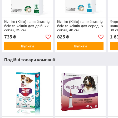
Кілтікс (Kiltix) нашийник від
Кілтікс (Kiltix) нашийник від
Форе
бліх та кліщів для дрібних
бліх та кліщів для середніх
наши
собак, 35 см.
собак, 48 см.
38 с
735
825
1 6
₴
₴
Купити
Купити
Подібні товари компанії