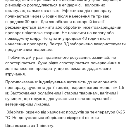
рівномірно розподіляються в епідермісі, волосяних
фолікулах, сальних залозах. Ефективна дія препарату
починається через 6 годин після нанесення та триває
впродовж 30 днів. Для запобігання повторній інвазії,
рекомендується замінити або обробити інсектоакарицидний
препарат підстилка тварини. Не наносити на вологу або
пошкоджену шкіру. Не купати упродовж 48 годин після
нанесення препарату. Вектра 3Д заборонено використовувати
продуктивним тваринам.
Побічних дій у разі правильного дозування, зазвичай, не
спостерігається. Дуже рідко спостерігається почервоніння в
зоні нанесення препарату, що не вимагає додаткового
втручання.
Протипоказання: індивідуальна чутливість до компонентів
препарату, цуценята до 7 тижнів, тварини вагою менш ніж 1.5
кг. Застосування ослабленим і старим тваринам, вагітним і
суницям, що годують, допускається після консультації з
ветеринарним лікарем.
Зберігати окремо від харчових продуктів за температури 0-25
°C. Не допускається зберігання відкритої піпетки.
Ціна вказана за 1 піпетку.