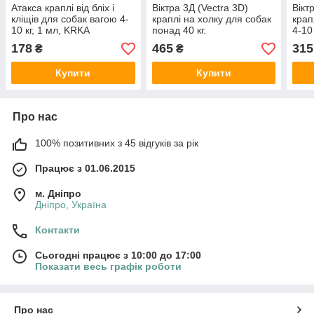
Атакса краплі від бліх і
Віктра 3Д (Vectra 3D)
Вікт
кліщів для собак вагою 4-
краплі на холку для собак
крап
10 кг, 1 мл, KRKA
понад 40 кг.
4-10 
178
465
315
₴
₴
Купити
Купити
Про нас
100% позитивних з 45 відгуків за рік
Працює з 01.06.2015
м. Дніпро
Дніпро, Україна
Контакти
Сьогодні працює з 10:00 до 17:00
Показати весь графік роботи
Про нас