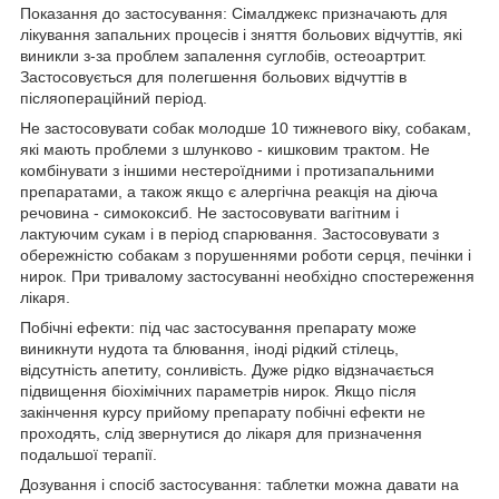
Показання до застосування: Сімалджекс призначають для
лікування запальних процесів і зняття больових відчуттів, які
виникли з-за проблем запалення суглобів, остеоартрит.
Застосовується для полегшення больових відчуттів в
післяопераційний період.
Не застосовувати собак молодше 10 тижневого віку, собакам,
які мають проблеми з шлунково - кишковим трактом. Не
комбінувати з іншими нестероїдними і протизапальними
препаратами, а також якщо є алергічна реакція на діюча
речовина - симококсиб. Не застосовувати вагітним і
лактуючим сукам і в період спарювання. Застосовувати з
обережністю собакам з порушеннями роботи серця, печінки і
нирок. При тривалому застосуванні необхідно спостереження
лікаря.
Побічні ефекти: під час застосування препарату може
виникнути нудота та блювання, іноді рідкий стілець,
відсутність апетиту, сонливість. Дуже рідко відзначається
підвищення біохімічних параметрів нирок. Якщо після
закінчення курсу прийому препарату побічні ефекти не
проходять, слід звернутися до лікаря для призначення
подальшої терапії.
Дозування і спосіб застосування: таблетки можна давати на