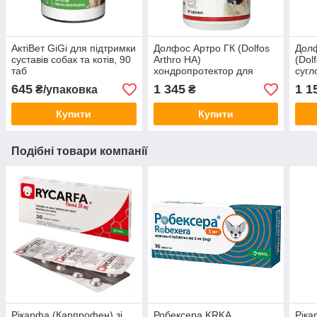
АктіВет GiGi для підтримки
Долфос Артро ГК (Dolfos
Долф
суставів собак та котів, 90
Arthro HA)
(Dol
таб
хондропротектор для
сугл
собак 90 табл.
гр.
645
1 345
1 1
₴/упаковка
₴
Купити
Купити
Подібні товари компанії
Рікарфа (Карпрофен) зі
Робексера KRKA
Ріка