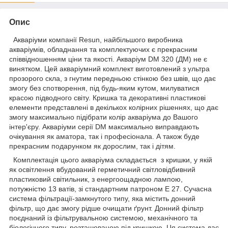
Опис
Акваріуми компанії Resun, найбільшого виробника
акваріумів, обладнання та комплектуючих є прекрасним
співвідношенням ціни та якості. Акваріум DM 320 (ДМ) не є
винятком. Цей акваріумний комплект виготовлений з ультра
прозорого скла, з гнутим передньою стінкою без швів, що дає
змогу без спотворення, під будь-яким кутом, милуватися
красою підводного світу. Кришка та декоративні пластикові
елементи представлені в декількох колірних рішеннях, що дає
змогу максимально підібрати колір акваріума до Вашого
інтер'єру. Акваріуми серії DM максимально виправдають
очікування як аматора, так і професіонала. А також буде
прекрасним подарунком як дорослим, так і дітям.
Комплектація цього акваріума складається з кришки, у якій
як освітлення вбудований герметичний світловідбивний
пластиковий світильник, з енергоощадною лампою,
потужністю 13 ватів, зі стандартним патроном Е 27. Сучасна
система фільтрації-замкнутого типу, яка містить донний
фільтр, що дає змогу рідше очищати ґрунт. Донний фільтр
поєднаний із фільтрувальною системою, механічного та
біологічного типу, розташованою під кришкою. Ця система дає