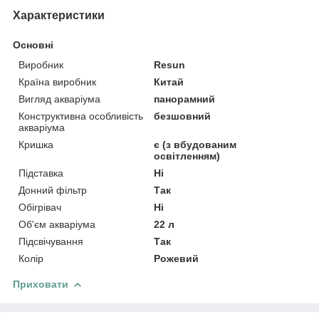
Характеристики
Основні
Виробник
Resun
Країна виробник
Китай
Вигляд акваріума
панорамний
Конструктивна особливість
безшовний
акваріума
Кришка
є (з вбудованим
освітленням)
Підставка
Ні
Донний фільтр
Так
Обігрівач
Ні
Об'єм акваріума
22 л
Підсвічування
Так
Колір
Рожевий
Приховати