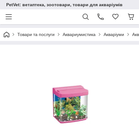
PetVet: ветаптека, зоотовари, товари для акваріумів
Товари та послуги
Аквариумистика
Акваріуми
Акв