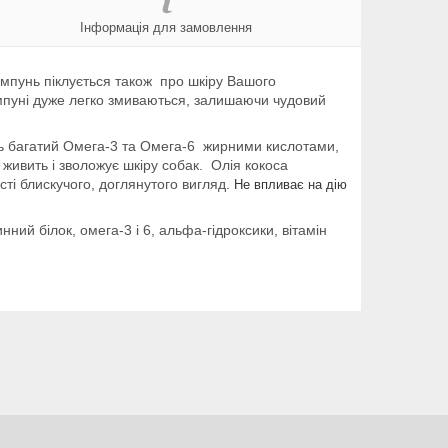
Інформація для замовлення
ампунь піклується також про шкіру Вашого
ампуні дуже легко змиваються, залишаючи чудовий
унь багатий Омега-3 та Омега-6 жирними кислотами,
живить і зволожує шкіру собак. Олія кокоса
сті блискучого, доглянутого вигляд.
Не впливає на дію
нний білок, омега-3 і 6, альфа-гідроксики, вітамін