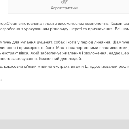
Характеристики
opiClean виготовлена тільки з високоякісних компонентів. Кожен ш
розроблена з урахуванням різновиду шерсті та призначення. Всі ш
мпунь для купання цуценят, собак і котів у період линяння. Шамп
линяння і прискорюють його. Має гіпоалергенними властивостями, 
 екстракт вівса, який забезпечує живлення і зволоження, надає шер
ного застосування. Безпечний для людей.
, кокосовий м'який мийний екстракт, вітамін Е, гідролізований росли
в.