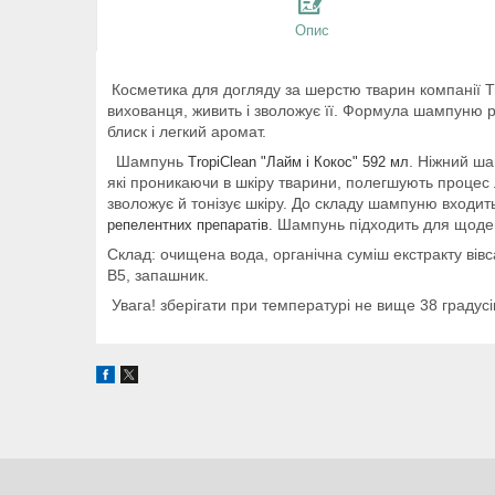
Опис
Косметика для догляду за шерстю тварин компанії Tr
вихованця, живить і зволожує її. Формула шампуню 
блиск і легкий аромат.
Шампунь
. Ніжний ша
TropiClean "Лайм і Кокос" 592 мл
які проникаючи в шкіру тварини, полегшують процес 
зволожує й тонізує шкіру. До складу шампуню входить
Шампунь підходить для щоден
репелентних препаратів.
Склад: очищена вода, органічна суміш екстракту вівса
В5, запашник.
Увага! зберігати при температурі не вище 38 градусі