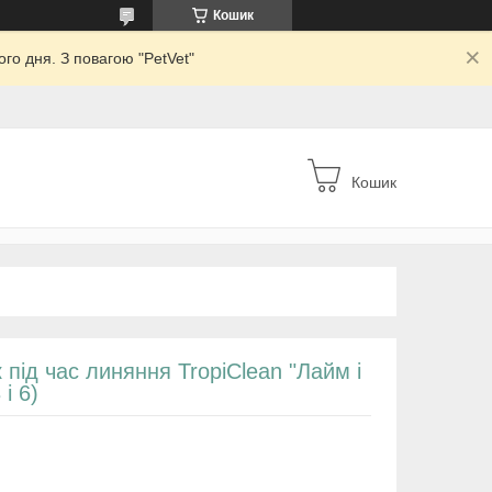
Кошик
го дня. З повагою "PetVet"
Кошик
 під час линяння TropiClean "Лайм і
і 6)