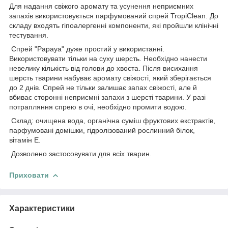
Для надання свіжого аромату та усунення неприємних
запахів використовується парфумований спрей TropiClean. До
складу входять гіпоалергенні компоненти, які пройшли клінічні
тестування.
Спрей "Papaya" дуже простий у використанні.
Використовувати тільки на суху шерсть. Необхідно нанести
невелику кількість від голови до хвоста. Після висихання
шерсть тварини набуває аромату свіжості, який зберігається
до 2 днів. Спрей не тільки залишає запах свіжості, але й
вбиває сторонні неприємні запахи з шерсті тварини. У разі
потрапляння спрею в очі, необхідно промити водою.
Склад: очищена вода, органічна суміш фруктових екстрактів,
парфумовані домішки, гідролізований рослинний білок,
вітамін Е.
Дозволено застосовувати для всіх тварин.
Приховати
Характеристики