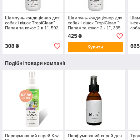
Шампунь-кондиціонер для
Шампунь-кондиціонер для
Шам
собак і кішок TropiClean"
собак і кішок TropiClean "
інсе
Папая та кокос 2 в 1", 592
Папая та кокос 2 - 1", 335
соба
мл.
мл.
Макс
425
₴
мл.
308
665
₴
Купити
Подібні товари компанії
Парфумований спрей Kiwi
Парфумований спрей для
Троп