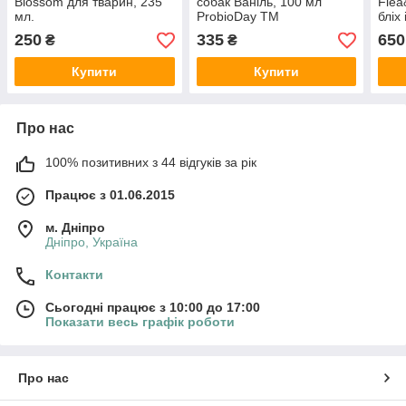
Blossom для тварин, 235
собак Ваніль, 100 мл
Flea
мл.
ProbioDay TM
бліх
Trop
250
335
650
₴
₴
Купити
Купити
Про нас
100% позитивних з 44 відгуків за рік
Працює з 01.06.2015
м. Дніпро
Дніпро, Україна
Контакти
Сьогодні працює з 10:00 до 17:00
Показати весь графік роботи
Про нас