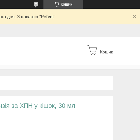
Кошик
го дня. З повагою "PetVet"
Кошик
нзія за ХПН у кішок, 30 мл