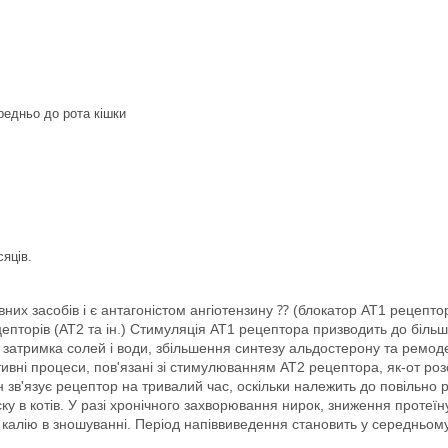
редньо до рота кішки
сяців.
них засобів і є антагоністом ангіотензину ⁇ (блокатор АТ1 рецептор
пторів (АТ2 та ін.) Стимуляція АТ1 рецептора призводить до більшо
, затримка солей і води, збільшення синтезу альдостерону та ремо
вні процеси, пов'язані зі стимулюванням АТ2 рецептора, як-от роз
ан зв'язує рецептор на тривалий час, оскільки належить до повільн
у в котів. У разі хронічного захворювання нирок, зниження протеїн
 калію в зношуванні. Період напіввиведення становить у середньому