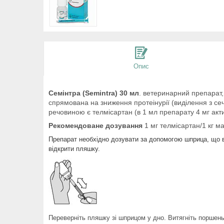
Опис
Семінтра (Semintra) 30 мл
. ветеринарний препарат, 
спрямована на зниження протеінурії (виділення з с
речовиною є телмісартан (в 1 мл препарату 4 мг акт
Рекомендоване дозування
1 мг телмісартан/1 кг ма
Препарат необхідно дозувати за допомогою шприца, що вх
відкрити пляшку.
Переверніть пляшку зі шприцом у дно. Витягніть поршень,