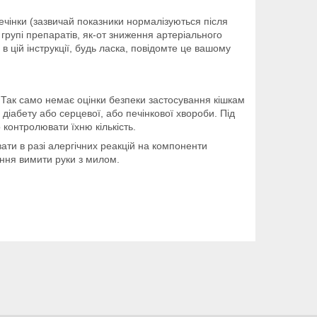
ечінки (зазвичай показники нормалізуються після
групі препаратів, як-от зниження артеріального
в цій інструкції, будь ласка, повідомте це вашому
Так само немає оцінки безпеки застосування кішкам
 діабету або серцевої, або печінкової хвороби. Під
 контролювати їхню кількість.
ати в разі алергічних реакцій на компоненти
ання вимити руки з милом.