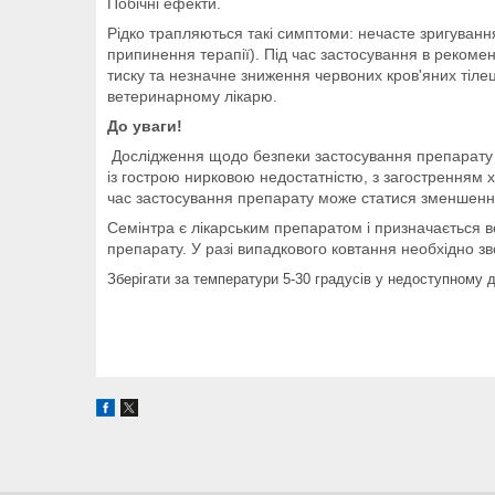
Побічні ефекти.
Рідко трапляються такі симптоми: нечасте зригування
припинення терапії). Під час застосування в рекомен
тиску та незначне зниження червоних кров'яних тілець
ветеринарному лікарю.
До уваги!
Дослідження щодо безпеки застосування препарату в
із гострою нирковою недостатністю, з загостренням х
час застосування препарату може статися зменшення к
Семінтра є лікарським препаратом і призначається ве
препарату. У разі випадкового ковтання необхідно зв
Зберігати за температури 5-30 градусів у недоступному
д