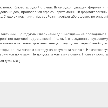
, понос, блювота, рідкий стілець. Дуже рідко підвищені ферменти п
дованій дозі, проявлялися ефекти, притаманні цій фармакологічній 
. Якщо ви помітили якісь серйозні наслідки або ефекти, не описані 
агітними, що годують і тваринами до 9 місяців — не проводилися. 
ронічної ниркової недостатності, гіполемії, зневодненню, цукровому
ількості червоних кров'яних тілець, тому під час терапії необхідно
теринарним лікарем з огляду на результати аналізів. Не застосовув
ернутися до лікаря. Не допускати контакту з очима. Після використ
ля дітей місці.