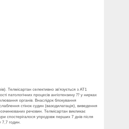
ів). Телмісартан селективно зв'язується з АТ1
сті патологічних процесів ангіотензину ⁇ у нирках
делювання органів. Внаслідок блокування
слаблення стінок судин (вазодилатація), виведення
о розчинюваних речовин. Телмісартан викликає
ури спостерігалося упродовж перших 7 днів після
 7,7 годин.