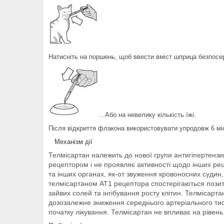
Натисніть на поршень, щоб ввести вміст шприца безпосе
…
Або на невелику кількість їжі.
Після відкриття флакона використовувати упродовж 6 мі
Механізм дії
Телмісартан належить до нової групи антигіпертензив
рецептором і не проявляє активності щодо інших реце
та інших органах, як-от звуження кровоносних судин
телмісартаном АТ1 рецептора спостерігаються позити
зайвих солей та інгібування росту клітин. Телмісарт
дозозалежне зниження середнього артеріального тиск
початку лікування. Телмісартан не впливає на рівень