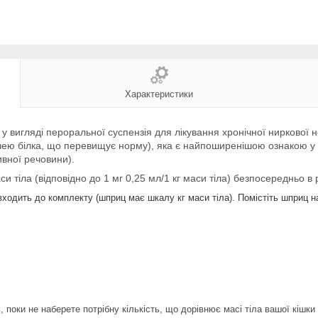
Характеристики
у вигляді пероральної суспензія для лікування хронічної ниркової н
ечею білка, що перевищує норму), яка є найпоширенішою ознакою у 
ивної речовини).
си тіла (відповідно до 1 мг 0,25 мл/1 кг маси тіла) безпосередньо в 
одить до комплекту (шприц має шкалу кг маси тіла). Помістіть шприц на 
 поки не наберете потрібну кількість, що дорівнює масі тіла вашої кішк