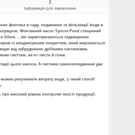
Інформація для замовлення
ня фонтана в саду, подавання та фільтрації води в
льтрацією. Фонтанний насос
Syncra
Pond
створений
ra
Silent
, , які характеризуються підвищеною
отором із неодиніумним покриттям, який вирізняється
захищає від забруднення дрібними частинками,
им сміттям, як-от листя й гілки.
тації цього насоса. А система самоохолодження дає
о можна регулювати витрату води, у такий спосіб
.
 про високий рівень контролю якості продукції.