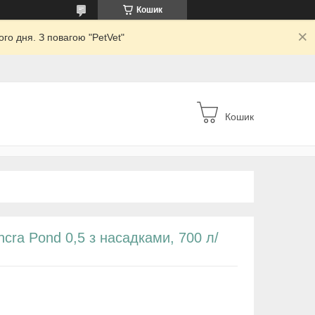
Кошик
го дня. З повагою "PetVet"
Кошик
cra Pond 0,5 з насадками, 700 л/