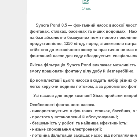
Опис
Syncra
Pond
0
,5 — фонтанний насос високої якост
фонтанах, ставках, басейнах та інших водоймах. Н
на базі абсолютно безшумних помп нового покоління 
продуктивністю, 1350 л/год, поряд зі зниженою витр
стійкістю до механічного зносу та практично не має 
фонтанний насос для саду обладнується спеціальною 
Якісна фільтрація
Syncra
Pond
виключає можливість з
змогу працювати фонтану цілу добу й безперебійно.
До комплектації цього насоса входить набір різних ф
легко керуючи водним потоком, а за допомогою фонта
Усі насоси для води компанії
Sicce
пройшли випро
Особливості фонтанного насоса.
- використовується в фонтанах, ставках, басейнах, а
- простота у встановленні й обслуговуванні;
- безшумність у роботі та найвища ефективність;
- низьке споживання електроенергії;
- потрійна фільтрація захищає насос від потрапляння 