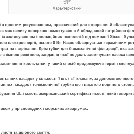
Характеристики
і з простим регулюванням, призначений для створення й облаштуван
асос має велику поверхню всмоктування й обладнаний потрійною фі
із застосуванням інноваційних технологій від компанії
Sicce
-
Sync
атою електроенергії, всього 8 Вт. Насос обладнується керамічним р
втрат на нагрівання. Крім губки для біомеханічної фільтрації, яка 
знімною решіткою, завдання якої не дасть засмічувати насоса велик
асмічення крильчатки, у такий спосіб продовжуючи термін експлуа
онтанних насадок у кількості 4 шт. і «Т-клапан», за допомогою яког
нних насадок і телескопічної трубки ще і висотою водяного стовпа
бування
UL
і мають американський сертифікат якості, який говорить
 також у прісноводних і морських акваріумах;
листя та дрібного сміття;