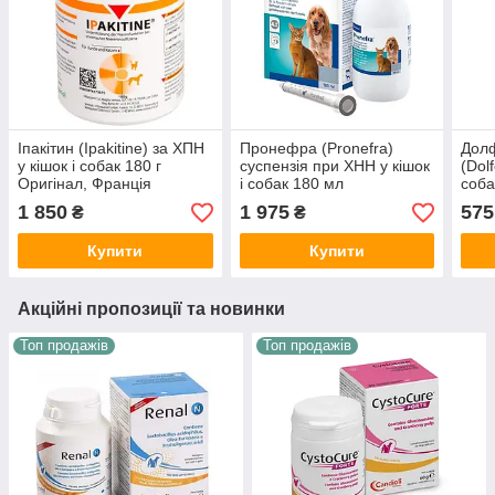
Іпакітин (Ipakitine) за ХПН
Пронефра (Pronefra)
Долф
у кішок і собак 180 г
суспензія при ХНН у кішок
(Dol
Оригінал, Франція
і собак 180 мл
соба
гр.
1 850
1 975
575
₴
₴
Купити
Купити
Акційні пропозиції та новинки
Топ продажів
Топ продажів