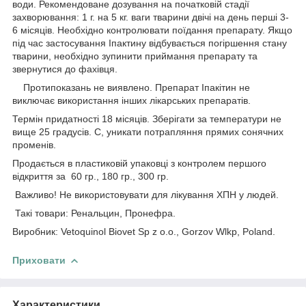
води. Рекомендоване дозування на початковій стадії
захворювання: 1 г. на 5 кг. ваги тварини двічі на день перші 3-
6 місяців. Необхідно контролювати поїдання препарату. Якщо
під час застосування Іпактину відбувається погіршення стану
тварини, необхідно зупинити приймання препарату та
звернутися до фахівця.
Протипоказань не виявлено. Препарат Іпакітин не
виключає використання інших лікарських препаратів.
Термін придатності 18 місяців. Зберігати за температури не
вище 25 градусів. С, уникати потрапляння прямих сонячних
променів.
Продається в пластиковій упаковці з контролем першого
відкриття за 60 гр., 180 гр., 300 гр.
Важливо! Не використовувати для лікування ХПН у людей.
Такі товари: Ренальцин, Пронефра.
Виробник: Vetoquinol Biovet Sp z o.o., Gorzov Wlkp, Poland.
Приховати
Характеристики