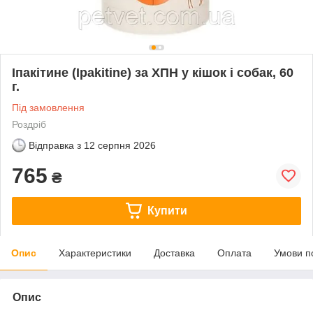
Іпакітине (Ipakitine) за ХПН у кішок і собак, 60
г.
Під замовлення
Роздріб
Відправка з
12 серпня 2026
765
₴
Купити
Опис
Характеристики
Доставка
Оплата
Умови п
Опис