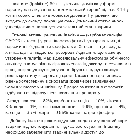
Іпакітине (Ipakitine) 60 г — дієтична домішка у формі
порошку для лікування та в комплексній терапії під час ХПН у
котів і собак. Епактина кормової добавки Нутріцевик, що
входить до складу, покращує функціональний статус нирок,
унаслідок чого поліпшується загальний стан тварини.
Основні активні речовини Іпакітин — (карбонат кальцію
CACO3 і хітосан) у разі гіпоофосфатмиї утворюють міцні
нерозчинні з'єднання з фосфатами. Хітосан — це похідна
хітина, що не піддається резорбції з'єднання, що може до
утворення гелатів, має відновлювальну ефектом за обмінного
ацидозу, знижує рівень сірковокислого індоксилу та сечовини в
крові, покращує функціонування бруньок, вдруге знижує
рівень креатину в сироватці крові. Також препарат знижує
рівень холестерину в сироватці крові через зв'язування
жовчних кислот у кишківнику. Процес зв'язування фосфатів
відбувається відразу після вживання препарату.
Склад: лактоза — 82%, карбонат кальцію — 10%, хітосан —
8%, вода — 1%, зольні компоненти — 9.9%, протеїни — 4%,
кальцій — 3.7%, жири — 0.55%, калій, натрій, фосфор.
Добавку Іпакітин рекомендується додавати у вологий корм
тварини під час годування. Під час застосування Іпактину
необхідно забезпечити тварині вільний доступ до