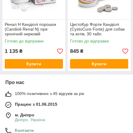
Ренал Н Кандіолі порошок
ЦистоКур Форте Кандіолі
(Candioli Renal N) при
(CystoCure Forte) для собак
хронічній нирковій
та котів, 30 табл.
недостатності у кішок і собак,
Готово до відправки
Готово до відправки
70 гр
1 135
845
₴
₴
Купити
Купити
Про нас
100% позитивних з 45 відгуків за рік
Працює з 01.06.2015
м. Дніпро
Дніпро, Україна
Контакти