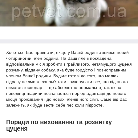
Хочеться Вас привітати, якщо у Вашій родині з'явився новий
чотириногий член родини. На Ваші плечі покладена
відповідальна місія зробити з грайливого, нетямущого цуценя
розумну, віддану собаку, яка буде гордістю і повноправним
членом Вашої родини. Будьте готові до того, що малюк
відразу не зможе запам'ятати і виконувати все, що від нього
вимагає господар ― це абсолютно нормально, так як на
поведінці тварини позначається період адаптації до нового
місця проживання і до нових членів його сім'ї. Саме від Вас
залежить, як буде вести себе пес коли підросте.
Поради по вихованню та розвитку
цуценя