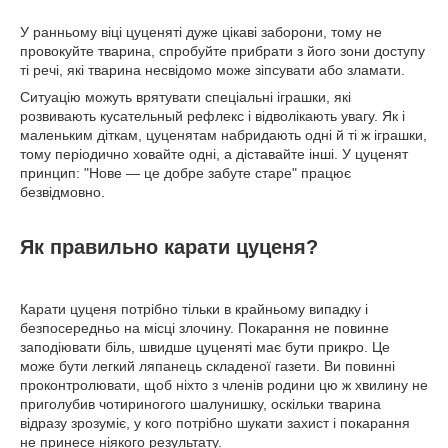
У ранньому віці цуценяті дуже цікаві заборони, тому не
провокуйте тварина, спробуйте прибрати з його зони доступу
ті речі, які тварина несвідомо може зіпсувати або зламати.
Ситуацію можуть врятувати спеціальні іграшки, які
розвивають кусательный рефлекс і відволікають увагу. Як і
маленьким діткам, цуценятам набридають одні й ті ж іграшки,
тому періодично ховайте одні, а діставайте інші. У цуценят
принцип: "Нове ― це добре забуте старе" працює
безвідмовно.
Як правильно карати цуценя?
Карати цуценя потрібно тільки в крайньому випадку і
безпосередньо на місці злочину. Покарання не повинне
заподіювати біль, швидше цуценяті має бути прикро. Це
може бути легкий ляпанець складеної газети. Ви повинні
проконтролювати, щоб ніхто з членів родини цю ж хвилину не
приголубив чотириногого шалунишку, оскільки тварина
відразу зрозуміє, у кого потрібно шукати захист і покарання
не принесе ніякого результату.