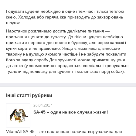
Годувати цуценя необхідно в одне і теж час і тільки теплою
їжею. Холодна або гаряча їжа призводить до захворювань
шлунка.
Наостанок розглянемо досить делікатне питання ―
привчання щеняти до туалету. До гігієни цуценя необхідно
привчати з першого дня появи в будинку, але через калюжі і
купки карати не правильно. Якщо є можливість, виносьте
тварину на вулицю якомога частіше і не забудьте похвалити
його за вдалу спробу.Для зручності можна привчити цуценя
до лотка (у зоомагазинах продаються спеціальні тренувальні
туалети під пелюшку для цуценят і маленьких порід собак).
Інші статті рубрики
26.04.2017
SA-45 – один на все случаи жизни!
VitamAll SА-45 – это настоящая палочка-выручалочка для