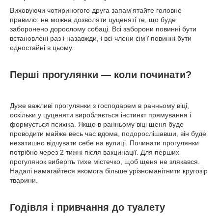
Виховуючи чотириногого друга запам'ятайте головне
правило: не можна дозволяти цуценяті те, що буде
заборонено дорослому собаці. Всі заборони повинні бути
встановлені раз і назавжди, і всі члени сім'ї повинні бути
одностайні в цьому.
Перші прогулянки ― коли починати?
Дуже важливі прогулянки з господарем в ранньому віці,
оскільки у цуценяти виробляється інстинкт прямування і
формується психіка. Якщо в ранньому віці щеня буде
проводити майже весь час вдома, подорослішавши, він буде
незатишно відчувати себе на вулиці. Починати прогулянки
потрібно через 2 тижні після вакцинації. Для перших
прогулянок виберіть тихе містечко, щоб щеня не злякався.
Надалі намагайтеся якомога більше урізноманітнити кругозір
тварини.
Годівля і привчання до туалету