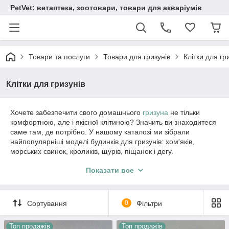
PetVet: ветаптека, зоотовари, товари для акваріумів
Товари та послуги
Товари для гризунів
Клітки для гр
Клітки для гризунів
Хочете забезпечити свого домашнього
гризуна
не тільки
комфортною, але і якісної клітиною? Значить ви знаходитеся
саме там, де потрібно. У нашому каталозі ми зібрали
найпопулярніші моделі будинків для гризунів: хом'яків,
морських свинок, кроликів, щурів, піщанок і дегу.
Показати все
Будинок для хом'яка або кролика —
який він?
Сортування
0
Фільтри
Вибираючи будинок для
гризуна
, в першу чергу, необхідно
Топ продажів
Топ продажів