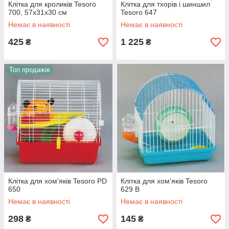
Клітка для кроликів Tesoro
Клітка для тхорів і шиншил
700, 57х31х30 см
Tesoro 647
Немає в наявності
Немає в наявності
425
1 225
₴
₴
Топ продажів
Клітка для хом'яків Tesoro PD
Клітка для хом'яків Tesoro
650
629 B
Немає в наявності
Немає в наявності
298
145
₴
₴