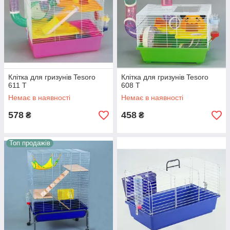
Клітка для гризунів Tesoro
Клітка для гризунів Tesoro
611 T
608 T
Немає в наявності
Немає в наявності
578
458
₴
₴
Топ продажів