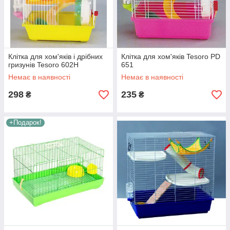
Клітка для хом'яків і дрібних
Клітка для хом'яків Tesoro PD
гризунів Tesoro 602H
651
Немає в наявності
Немає в наявності
298
235
₴
₴
+Подарок!