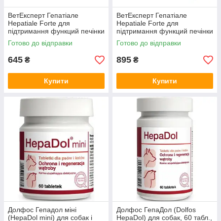
ВетЕксперт Гепатіале
ВетЕксперт Гепатіале
Hepatiale Forte для
Hepatiale Forte для
підтримання функций печінки
підтримання функций печінки
у собак та котів, 40 таб.
у собак та котів, 40 капс.
Готово до відправки
Готово до відправки
Twist off
645
895
₴
₴
Купити
Купити
Долфос Гепадол міні
Долфос ГепаДол (Dolfos
(HepaDol mini) для собак і
HepaDol) для собак, 60 табл.,