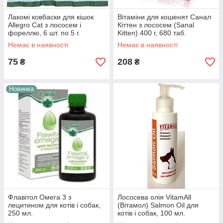
Лакомі ковбаски для кішок
Вітаміни для кошенят Санал
Аllegro Cat з лососем і
Кіттен з лососем (Sanal
фореллю, 6 шт. по 5 г.
Kitten) 400 г, 680 таб.
Немає в наявності
Немає в наявності
75
208
₴
₴
Новинка
Флавітол Омега 3 з
Лососева олія VitamAll
лецитином для котів і собак,
(Вітамол) Salmon Oil для
250 мл.
котів і собак, 100 мл.