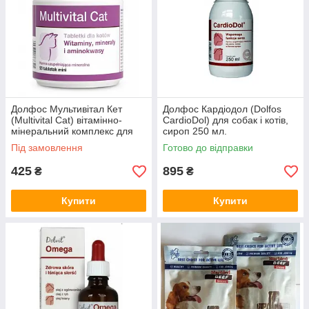
Все витамины имеют свои вкусовые добавки, которые можно
подобрать исходя от предпочтений вашей кошки. У нас
найдутся лакомства на любой вкус, которые точно
понравятся любому, даже самому привередливому питомцу.
В интернет-зоомагазине PetVet ― всегда широкий выбор
кормов
, витаминов и лакомств от ведущих производителей
по доступным ценам.
Долфос Мультивітал Кет
Долфос Кардіодол (Dolfos
(Multivital Cat) вітамінно-
CardioDol) для собак і котів,
мінеральний комплекс для
сироп 250 мл.
кішок, 90 таб.
Під замовлення
Готово до відправки
425
895
₴
₴
Купити
Купити