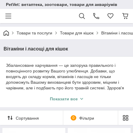
PetVet: ветаптека, зоотовари, товари для акваріумів
Товари та послуги
Товари для кішок
Вітаміни і ласощ
Вітаміни і ласощі для кішок
Збалансоване харчування ― це запорука правильного і
повноцінного розвитку Вашого улюбленця. Добавки, що
входять до складу кормів, вітамінів і ласощів не тільки
допоможуть Вашому вихованцеві бути здоровим, міцним і
чарівним, але і подбають про його травній системі. Здоров'я
домашніх тварин з віком потребує підтримки, а підвищена
Показати все
активність — турботи про суглобах. Для того, щоб зір і
гострий слух як можна довше служили Вашого кота,
потурбуйтеся про це, додаючи в раціон тварини необхідні
вітамінні і мінеральні композиції.
Сортування
0
Фільтри
Каталог добавок з мінералами та з