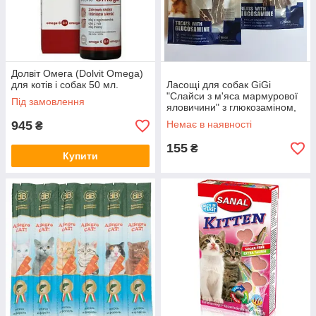
Долвіт Омега (Dolvit Omega)
для котів і собак 50 мл.
Ласощі для собак GiGi
"Слайси з м'яса мармурової
Під замовлення
яловичини" з глюкозаміном,
85 г
945
Немає в наявності
₴
155
₴
Купити