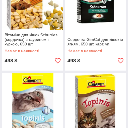
Вітаміни для кішок Schurries
(сердечка) з таурином і
Сердечка GimCat для кішок із
куркою, 650 шт.
ягням, 650 шт. карт. уп.
Немає в наявності
Немає в наявності
498
498
₴
₴