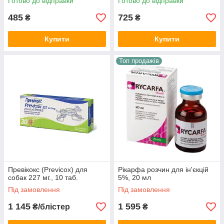
Готово до відправки
Готово до відправки
485
725
₴
₴
Купити
Купити
Топ продажів
Превікокс (Previcox) для
Рікарфа розчин для ін'єкцій
собак 227 мг., 10 таб.
5%, 20 мл
Під замовлення
Під замовлення
1 145
1 595
₴/блістер
₴