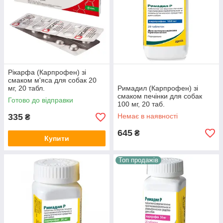
Рікарфа (Карпрофен) зі
смаком м'яса для собак 20
мг, 20 табл.
Римадил (Карпрофен) зі
смаком печінки для собак
Готово до відправки
100 мг, 20 таб.
335
Немає в наявності
₴
645
₴
Купити
Топ продажів