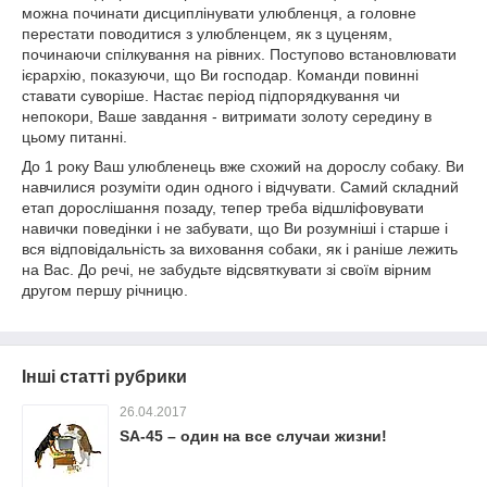
можна починати дисциплінувати улюбленця, а головне
перестати поводитися з улюбленцем, як з цуценям,
починаючи спілкування на рівних. Поступово встановлювати
ієрархію, показуючи, що Ви господар. Команди повинні
ставати суворіше. Настає період підпорядкування чи
непокори, Ваше завдання - витримати золоту середину в
цьому питанні.
До 1 року Ваш улюбленець вже схожий на дорослу собаку. Ви
навчилися розуміти один одного і відчувати. Самий складний
етап дорослішання позаду, тепер треба відшліфовувати
навички поведінки і не забувати, що Ви розумніші і старше і
вся відповідальність за виховання собаки, як і раніше лежить
на Вас. До речі, не забудьте відсвяткувати зі своїм вірним
другом першу річницю.
Інші статті рубрики
26.04.2017
SA-45 – один на все случаи жизни!