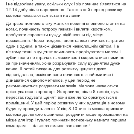
і не відволікає увагу, оскільки слух і зір починає з'являтися на
12-14 добу після народження. Також в цей період розвитку
малюки намагаються встати на лапки.
До трьох тижневого віку малюки повинні впевнено стояти на
ногах, починають потроху гавкати і виляти хвостиком,
пробувати справляти нужду, відійшовши від місця
проживання. Через тиждень, щенята вже починають гратися
один з одним, а також цікавитися навколишнім світом. На
п'ятому тижні в цуценят починають прорізуватися молочні
зубки і вони не втрачають можливості скористатися ними не
за призначенням, хоча розрахувати силу цуценятам дуже
важко. Шостий тиждень для розвитку цуценят дуже
відповідальна, оскільки вони починають знайомитися і
дізнаватися однопометчиков, у цей період не
рекомендується роздавати малюків. Малюки навчаються
орієнтуватися в просторі. Як правило, після 8 тижнів, сука
перестає годувати щенят, вони вже легко орієнтуються в
приміщенні. У цей період розвитку у них адаптація в новому
будинку проходить легко. У віці 8-10 тижнів можна привчати
малюка до легкого ошийника, розділити місце проживання на
місце для ігор і туалет, починати потихеньку навчати першим
командам ― тільки за смачне заохочення!