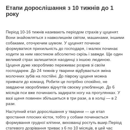
Етапи дорослішання з 10 тижнів до 1
року
Період 10-16 тижнів називають періодом страхів у цуценят.
Вони знайомляться з навколишнім світом, машинами, іншими
собаками, оточуючим шумом. У цуценят починає
формуватися прихильність до господаря, і малюк починає
ходити за ним хвостиком абсолютно скрізь і завжди. Ще один
великий страх залишитися наодинці з іншою людиною.
Цуценя дуже хворобливо переживає розрив зі своїм
господарем. До 24 тижнів у тварини відбувається зміна
молочних зубів на постійні. До півроку цуценя можна
привчати до команд. Робити це потрібно спокійно, не
завдаючи хворобливих відчуттів своєму улюбленцю. До 6
місяців пси вже починають задирати ногу на прогулянках. У
вазі щеня повинен збільшиться в три рази, а в холці
―
в 2
рази.
Наступний етап дорослішання у тварини ― це етап
зростання плоских кісток, тобто у собаки починається
формування грудної клітини, вихованці ростуть вшир.Період
статевого дозрівання триває з 6 по 10 місяців, в цей час