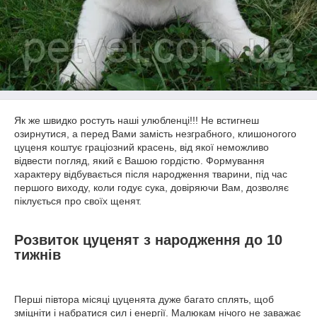
Як же швидко ростуть наші улюбленці!!! Не встигнеш
озирнутися, а перед Вами замість незграбного, клишоногого
цуценя коштує граціозний красень, від якої неможливо
відвести погляд, який є Вашою гордістю. Формування
характеру відбувається після народження тварини, під час
першого виходу, коли годує сука, довіряючи Вам, дозволяє
піклується про своїх щенят.
Розвиток цуценят з народження до 10
тижнів
Перші півтора місяці цуценята дуже багато сплять, щоб
зміцніти і набратися сил і енергії. Малюкам нічого не заважає