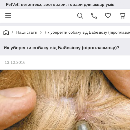
PetVet: ветаптека, зоотовари, товари для акваріумів
Наші статті
Як уберегти собаку від Бабезіозу (піроплазм
Як уберегти собаку від Бабезіозу (піроплазмозу)?
13.10.2016