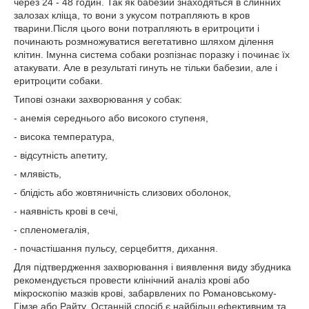
через 24 - 48 годин. Так як бабезии знаходяться в слинних
залозах кліща, то вони з укусом потрапляють в кров
тварини.Після цього вони потрапляють в еритроцити і
починають розмножуватися вегетативно шляхом ділення
клітин. Імунна система собаки розпізнає поразку і починає їх
атакувати. Але в результаті гинуть не тільки бабезии, але і
еритроцити собаки.
Типові ознаки захворювання у собак:
- анемія середнього або високого ступеня,
- висока температура,
- відсутність апетиту,
- млявість,
- блідість або жовтяничність слизових оболонок,
- наявність крові в сечі,
- спленомегалія,
- почастішання пульсу, серцебиття, дихання.
Для підтвердження захворювання і виявлення виду збудника
рекомендується провести клінічний аналіз крові або
мікроскопію мазків крові, забарвлених по Романовському-
Гімзе або Райту. Останній спосіб є найбільш ефективним та