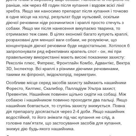
раніше, ніж через 48 годин після купання і вздовж всієї лінії
хребта. Якщо ми наносимо препарат після купання і точково
в одне місце на холці, результат буде нульовий, оскільки
діючої речовини ніде розчинитися і краплі просто стечуть з
собаки. Якщо ми після нанесення викупаємо тварина, то
отримаємо теж саме. В цілях економії багато купують краплі,
розраховані для меншої ваги собаки, не розуміючи, що
концентрація діючої речовини буде недостатньою. Хотілося б
запропонувати ряд ефективних крапель спот - он, які при
правильному використанні мають високі показники захисту:
Рексолін плюс, Фипрекс, Фронтлайн Комбо, Адвантікс, Вектра
3D, Інспектор. Всі краплі з різними діючими речовинами,
такими як фіпроніл, імідоклопрід, перметрин.
Особливе місце серед засобів захисту займають нашийники
Форесто, Килтикс, Скалибор, Палладіум Ультра захист,
Превентик. Нашийник повинен щільно сидіти на собаці. Між
собакою і нашийником повинно проходити два пальці. Якщо
нашийник бовтається, то ступінь захисту знижується. Повна
дія препарату досягається через 2-4 доби. Якщо нашийник
водостійкий, то його знімати під час купання не слід, а
головне пам'ятати, що застосування засобів для купання,
знижує дію будь-якого нашийника.