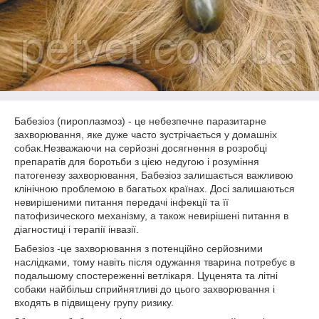
Бабезіоз (пироплазмоз) - це небезпечне паразитарне
захворювання, яке дуже часто зустрічається у домашніх
собак.Незважаючи на серйозні досягнення в розробці
препаратів для боротьби з цією недугою і розуміння
патогенезу захворювання, Бабезіоз залишається важливою
клінічною проблемою в багатьох країнах. Досі залишаються
невирішеними питання передачі інфекції та її
патофизического механізму, а також невирішені питання в
діагностиці і терапії інвазії.
Бабезіоз -це захворювання з потенційно серйозними
наслідками, тому навіть після одужання тварина потребує в
подальшому спостереженні ветлікаря. Цуценята та літні
собаки найбільш сприйнятливі до цього захворювання і
входять в підвищену групу ризику.