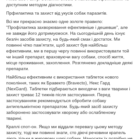
доступним методом діагностики.
Прфилактика та захист від укусів собак паразитів.
Всі ми прекрасно знаємо одне золоте правило:
"Профілактика захворювання ефективніше і дешевше", але
не завжди його дотримуємося. На сьогоднішній день існує
безліч засобів захисту, на будь-який смак і достаток. Ми
повинні чітко пам'ятати, щоб захист був найбільш
ефективним, ми в першу чергу повинні використовувати той
чи інший препарат, враховуючи вагу собаки, спосіб життя,
місце проживання, захоплення. Розглянемо докладніше деякі
препарати.
Найбільш ефективним є використання таблеток нового
покоління, таких як Бравекто (Bravecto), Некс Гард
(NexGard). Таблетки підбираються виходячи з ваги тварини і
захист триває 12 тижнів після застосування. Перед
застосуванням рекомендується обробити собаку
антигельмінтною препаратом. Будь-який засіб захисту
заборонено застосовувати хворому або ослабленому
тварині.
Краплі спот-он. Якщо ми віддали перевагу цьому методу
захисту, тоді ми повинні знати, сто діючі речовини крапель
діють тільки в жировому шарі собаки. Наносити їх потрібно не