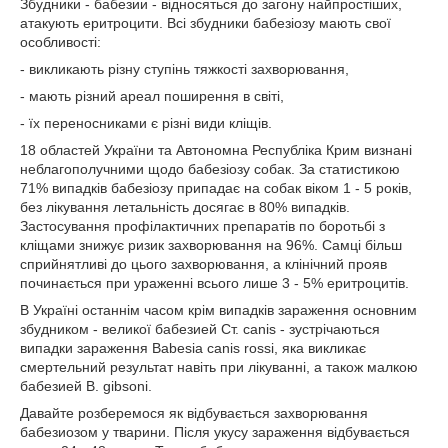
Збудники - бабезии - відносяться до загону найпростіших,
атакують еритроцити. Всі збудники бабезіозу мають свої
особливості:
- викликають різну ступінь тяжкості захворювання,
- мають різний ареал поширення в світі,
- їх переносниками є різні види кліщів.
18 областей України та Автономна Республіка Крим визнані
неблагополучними щодо бабезіозу собак. За статистикою
71% випадків бабезіозу припадає на собак віком 1 - 5 років,
без лікування летальність досягає в 80% випадків.
Застосування профілактичних препаратів по боротьбі з
кліщами знижує ризик захворювання на 96%. Самці більш
сприйнятливі до цього захворювання, а клінічний прояв
починається при ураженні всього лише 3 - 5% еритроцитів.
В Україні останнім часом крім випадків зараження основним
збудником - великої бабезией Ст. canis - зустрічаються
випадки зараження Babesia canis rossi, яка викликає
смертельний результат навіть при лікуванні, а також малкою
бабезией B. gibsoni.
Давайте розберемося як відбувається захворювання
бабезиозом у тварини. Після укусу зараження відбувається