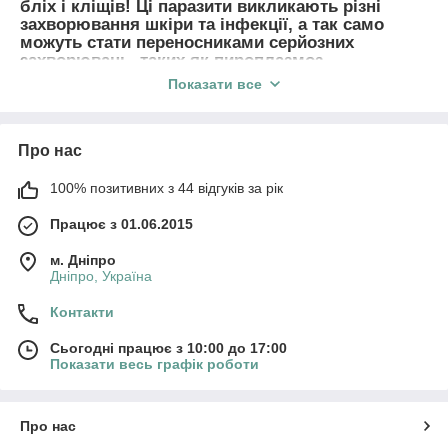
бліх і кліщів! Ці паразити викликають різні
захворювання шкіри та інфекції, а так само
можуть стати переносниками серйозних
захворювань, таких як пироплазмоз.
Захиститися від них майже неможливо, якщо не
Показати все
застосовувати спеціально розроблені препарати
для захисту. Сьогодні існує багато засобів і
способів, з допомогою яких можна убезпечити
тварина, навколишнє середовище, а так само
Про нас
знизити ризик заразитися повторно. У нашому
інтернет-зоомагазині "PetVet" Ви зможете
100% позитивних з 44 відгуків за рік
придбати тільки якісні препарати для захисту
від бліх і кліщів, а так само профілактики від
Працює з 01.06.2015
гельмінтів, такі як: краплі на холку для собак,
спрей від бліх і кліщів, нашийники від бліх і
м. Дніпро
кліщів, таблетки від кліщів, від світових
Дніпро, Україна
лідерів, які чудово зарекомендували себе на
ринку України.
Контакти
Сьогодні працює з 10:00 до 17:00
Показати весь графік роботи
Про нас